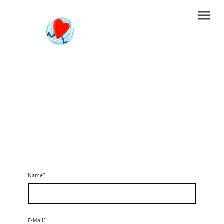
Schreib mir!
Name
*
E-Mail
*