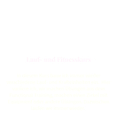
Ich trainiere auch immer wieder Gruppen
zu bestimmten Läufen in Hamburg. Zur Zeit
trainieren wir für folgende Läufe:
https://www.koehlbrandbrueckenlauf.de/
https://womensrun-hamburg.de/
BARMER Alsterlauf Hamburg (alsterlauf-hamburg.de)
Lauf- und Fitnesskurs
In diesem Kurs baue ich immer wieder
verschiedene Lauf- und Krafteinheiten ein. Hier
variiere ich, wir machen Übungen aus dem
Functional Training, machen einen Zirkel mit
Equipment oder andere Übungen. Dazwischen
laufen wir immer wieder.